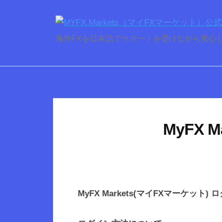
コ
ン
テ
M
海外FXを日本語でサポートを受けながら安心してトレ
ン
Y
ツ
F
へ
X
ス
M
キ
a
MyFX 
ッ
r
プ
k
e
t
MyFX Markets(マイFXマーケット)
s
（