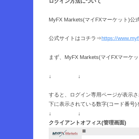
ログイン方法について
マ
イ
MyFX Markets(マイFXマーケ
F
X
公式サイトはコチラ⇒
https://www.my
マ
まず、MyFX Markets(マイF
ー
ケ
↓ ↓
ッ
ト
すると、ログイン専用ページが表示さ
）
下に表示されている数字(コード番号
公
↓ ↓
式
クライアントオフィス(管理画面)