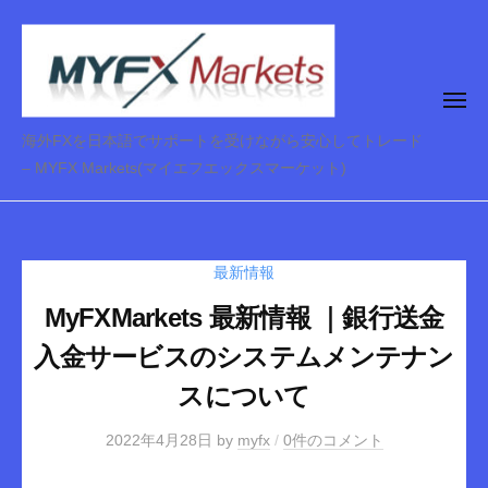
コ
ン
テ
ン
メ
ニ
ツ
ュ
M
海外FXを日本語でサポートを受けながら安心してトレード
ー
へ
Y
– MYFX Markets(マイエフエックスマーケット)
ス
F
キ
X
ッ
M
最新情報
プ
a
MyFXMarkets 最新情報 ｜銀行送金
r
k
入金サービスのシステムメンテナン
e
スについて
t
2022年4月28日
by
myfx
/
0件のコメント
s
（