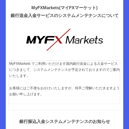
マ
MyFXMarkets(マイFXマーケット)
イ
銀行送金入金サービスのシステムメンテナンスについて
F
X
マ
ー
ケ
ッ
MyFXMarkets でご利用いただけます国内銀行送金による入金サービス
ト
につき
まして、
システムメンテナンスが予定されておりますのでご案内
いたします
。
）
公
お客様にはご不便をおかけいたしますが、
何卒ご理解いただきますよう
式
お願い申し上げます。
銀行振込入金システムメンテナンスのお知らせ