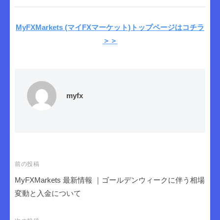
MyFXMarkets (マイFXマーケット)トップページはコチラ
＞＞
myfx
投
前の投稿
稿
MyFXMarkets 最新情報 ｜ゴールデンウィークに伴う相場
ナ
変動と入金について
ビ