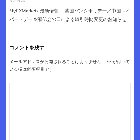
ゲ
次の投稿
ー
MyFXMarkets 最新情報 ｜英国バンクホリデー／中国レイ
シ
バー・デー＆灌仏会の日による取引時間変更のお知らせ
ョ
ン
コメントを残す
メールアドレスが公開されることはありません。
※
が付いて
いる欄は必須項目です